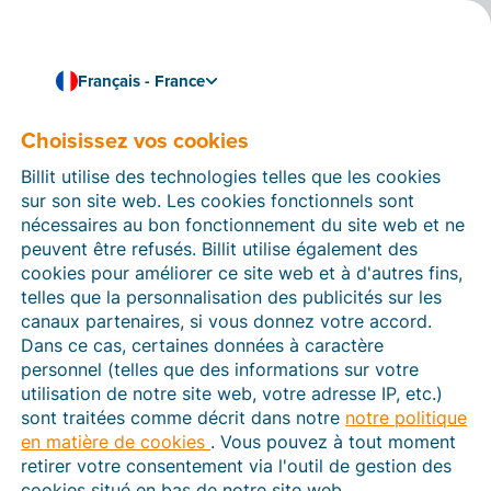
Français - France
Choisissez vos cookies
Comment pouvons-nous vous aider ?
Articles d’aide
Billit utilise des technologies telles que les cookies
sur son site web. Les cookies fonctionnels sont
Dans cette section du site Web Billit, vous trouverez
nécessaires au bon fonctionnement du site web et ne
des manuels et des informations sur toutes les
peuvent être refusés. Billit utilise également des
fonctions de Billit. Vous pouvez trouver des articles
cookies pour améliorer ce site web et à d'autres fins,
d’aide via le moteur de recherche ou le menu structuré
telles que la personnalisation des publicités sur les
à gauche.
canaux partenaires, si vous donnez votre accord.
Dans ce cas, certaines données à caractère
Cherchez
personnel (telles que des informations sur votre
utilisation de notre site web, votre adresse IP, etc.)
sont traitées comme décrit dans notre
notre politique
en matière de cookies
. Vous pouvez à tout moment
Plateforme Agréée
retirer votre consentement via l'outil de gestion des
cookies situé en bas de notre site web.