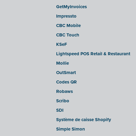
LEXAct (Acta-B)
GetMyInvoices
Octopus
Impressto
OfficeM (IntraDev)
CBC Mobile
Popsy (Allegro)
CBC Touch
ROX-E.Net
KSeF
Sage BOB
Lightspeed POS Retail & Restaurant
sbb SLIM
Mollie
Silvasoft
OutSmart
Sobec
Codes QR
Top Account
Robaws
Twinfield
Scribo
Venice (installation sur site)
SDI
Venice Cloud
Système de caisse Shopify
VERO Count
Simple Simon
Visual Books