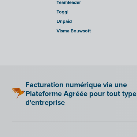
Teamleader
WinAuditor
Toggl
WinBooks
Unpaid
Winbooks Connect - On Web
Visma Bouwsoft
Wings (version cloud ou module
Web Service)
Wings (installé sur site)
Yuki
Zensoft (Trustteam)
DATEV
Facturation numérique via une
Plateforme Agréée pour tout type
d'entreprise