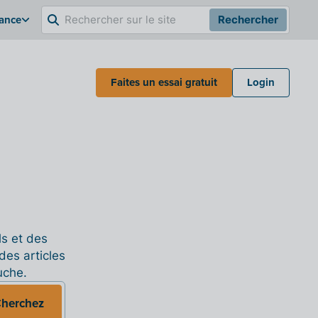
rance
Rechercher
Faites un essai gratuit
Login
ls et des
des articles
uche.
herchez