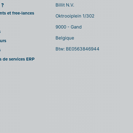
 ?
Billit N.V.
ts et free-lances
Oktrooiplein 1/302
9000 - Gand
s
Belgique
urs
Btw: BE0563846944
s
es de services ERP