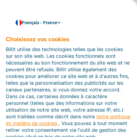
Français - France
Choisissez vos cookies
Comment pouvons-nous vous aider ?
Articles d’aide
Billit utilise des technologies telles que les cookies
sur son site web. Les cookies fonctionnels sont
Dans cette section du site Web Billit, vous trouverez
nécessaires au bon fonctionnement du site web et ne
des manuels et des informations sur toutes les
peuvent être refusés. Billit utilise également des
fonctions de Billit. Vous pouvez trouver des articles
cookies pour améliorer ce site web et à d'autres fins,
d’aide via le moteur de recherche ou le menu structuré
telles que la personnalisation des publicités sur les
à gauche.
canaux partenaires, si vous donnez votre accord.
Dans ce cas, certaines données à caractère
Cherchez
personnel (telles que des informations sur votre
utilisation de notre site web, votre adresse IP, etc.)
sont traitées comme décrit dans notre
notre politique
en matière de cookies
. Vous pouvez à tout moment
Plateforme Agréée
retirer votre consentement via l'outil de gestion des
cookies situé en bas de notre site web.