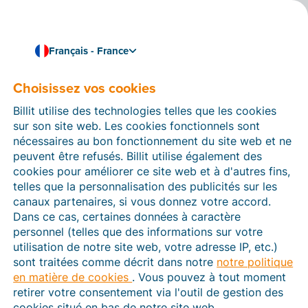
Français - France
Choisissez vos cookies
Comment pouvons-nous vous aider ?
Articles d’aide
Billit utilise des technologies telles que les cookies
sur son site web. Les cookies fonctionnels sont
Dans cette section du site Web Billit, vous trouverez
nécessaires au bon fonctionnement du site web et ne
des manuels et des informations sur toutes les
peuvent être refusés. Billit utilise également des
fonctions de Billit. Vous pouvez trouver des articles
cookies pour améliorer ce site web et à d'autres fins,
d’aide via le moteur de recherche ou le menu structuré
telles que la personnalisation des publicités sur les
à gauche.
canaux partenaires, si vous donnez votre accord.
Dans ce cas, certaines données à caractère
Cherchez
personnel (telles que des informations sur votre
utilisation de notre site web, votre adresse IP, etc.)
sont traitées comme décrit dans notre
notre politique
en matière de cookies
. Vous pouvez à tout moment
Plateforme Agréée
retirer votre consentement via l'outil de gestion des
cookies situé en bas de notre site web.