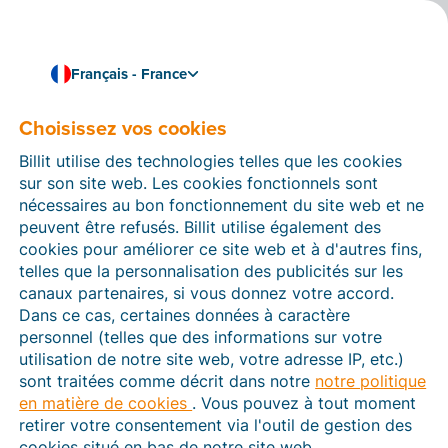
Français - France
Choisissez vos cookies
Comment pouvons-nous vous aider ?
Articles d’aide
Billit utilise des technologies telles que les cookies
sur son site web. Les cookies fonctionnels sont
Dans cette section du site Web Billit, vous trouverez
nécessaires au bon fonctionnement du site web et ne
des manuels et des informations sur toutes les
peuvent être refusés. Billit utilise également des
fonctions de Billit. Vous pouvez trouver des articles
cookies pour améliorer ce site web et à d'autres fins,
d’aide via le moteur de recherche ou le menu structuré
telles que la personnalisation des publicités sur les
à gauche.
canaux partenaires, si vous donnez votre accord.
Dans ce cas, certaines données à caractère
Cherchez
personnel (telles que des informations sur votre
utilisation de notre site web, votre adresse IP, etc.)
sont traitées comme décrit dans notre
notre politique
en matière de cookies
. Vous pouvez à tout moment
Plateforme Agréée
retirer votre consentement via l'outil de gestion des
cookies situé en bas de notre site web.