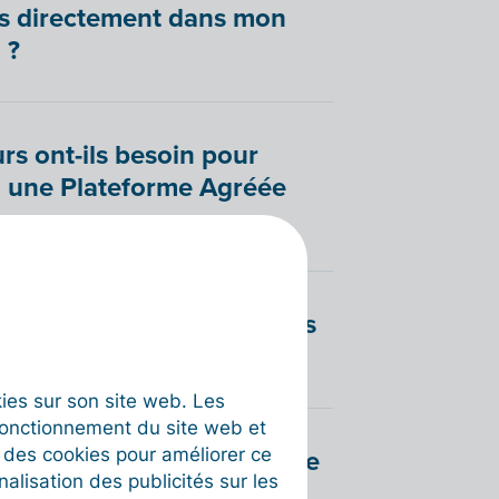
les directement dans mon
 ?
rs ont-ils besoin pour
a une Plateforme Agréée
vent envoyer des factures
e (PA) ?
okies sur son site web. Les
fonctionnement du site web et
gistrés sur une Plateforme
t des cookies pour améliorer ce
nalisation des publicités sur les