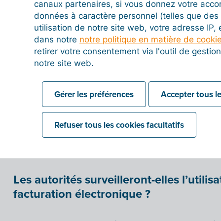
canaux partenaires, si vous donnez votre acco
données à caractère personnel (telles que des 
utilisation de notre site web, votre adresse IP,
dans notre
notre politique en matière de cooki
Comment informer un fournisseur que 
retirer votre consentement via l'outil de gesti
vos factures via une Plateforme Agréée
notre site web.
Gérer les préférences
Accepter tous le
Puis-je aussi envoyer des factures éle
administrations publiques via une Pla
Refuser tous les cookies facultatifs
Billit ?
Les autorités surveilleront-elles l’utili
facturation électronique ?