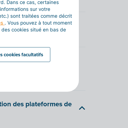
rd. Dans ce cas, certaines
informations sur votre
 etc.) sont traitées comme décrit
es
. Vous pouvez à tout moment
vous souhaitez recevoir
on des cookies situé en bas de
 (PA) ?
s cookies facultatifs
ctroniques aux
teforme Agréée (PA) avec
sation des plateformes de