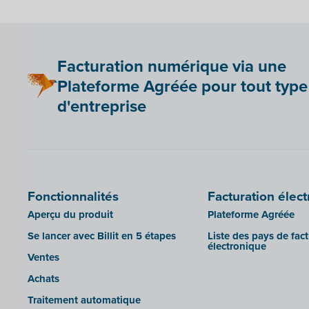
Mollie
sbb SLIM
OutSmart
Silvasoft
Codes QR
Sobec
Facturation numérique via une
Robaws
Top Account
Plateforme Agréée pour tout type
Scribo
Twinfield
d'entreprise
SDI
Venice (installation sur site)
Système de caisse Shopify
Venice Cloud
Simple Simon
VERO Count
Teamleader
Visual Books
Fonctionnalités
Facturation élec
Toggl
WinAuditor
Aperçu du produit
Plateforme Agréée
Unpaid
WinBooks
Se lancer avec Billit en 5 étapes
Liste des pays de fac
Visma Bouwsoft
Winbooks Connect - On Web
électronique
Ventes
Wings (version cloud ou module
Web Service)
Achats
Wings (installé sur site)
Traitement automatique