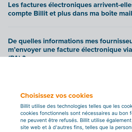
Les factures électroniques arrivent-el
compte Billit et plus dans ma boîte mail
De quelles informations mes fournisseu
m’envoyer une facture électronique vi
(PA) ?
Comment savoir quels fournisseurs peu
électroniques via une Plateforme Agréé
Choisissez vos cookies
Billit utilise des technologies telles que les co
cookies fonctionnels sont nécessaires au bon 
Comment savoir quels clients sont enre
ne peuvent être refusés. Billit utilise égalemen
site web et à d'autres fins, telles que la person
Agréée (PA) ?