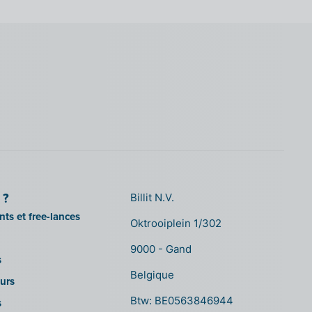
 ?
Billit N.V.
ts et free-lances
Oktrooiplein 1/302
9000 - Gand
s
Belgique
urs
Btw: BE0563846944
s