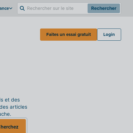
rance
Rechercher
Faites un essai gratuit
Login
ls et des
des articles
uche.
herchez