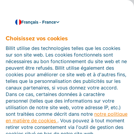
Français - France
Choisissez vos cookies
Comment pouvons-nous vous aider ?
Articles d’aide
Billit utilise des technologies telles que les cookies
sur son site web. Les cookies fonctionnels sont
Dans cette section du site Web Billit, vous trouverez
nécessaires au bon fonctionnement du site web et ne
des manuels et des informations sur toutes les
peuvent être refusés. Billit utilise également des
fonctions de Billit. Vous pouvez trouver des articles
cookies pour améliorer ce site web et à d'autres fins,
d’aide via le moteur de recherche ou le menu structuré
telles que la personnalisation des publicités sur les
à gauche.
canaux partenaires, si vous donnez votre accord.
Dans ce cas, certaines données à caractère
Cherchez
personnel (telles que des informations sur votre
utilisation de notre site web, votre adresse IP, etc.)
sont traitées comme décrit dans notre
notre politique
en matière de cookies
. Vous pouvez à tout moment
Plateforme Agréée
retirer votre consentement via l'outil de gestion des
cookies situé en bas de notre site web.