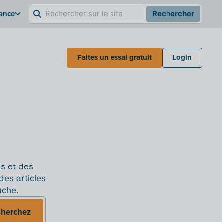
rance
Rechercher
Faites un essai gratuit
Login
ls et des
des articles
uche.
herchez