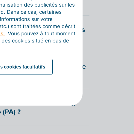
nalisation des publicités sur les
rd. Dans ce cas, certaines
informations sur votre
 etc.) sont traitées comme décrit
vent envoyer des factures
es
. Vous pouvez à tout moment
e (PA) ?
on des cookies situé en bas de
gistrés sur une Plateforme
s cookies facultatifs
vous souhaitez recevoir
 (PA) ?