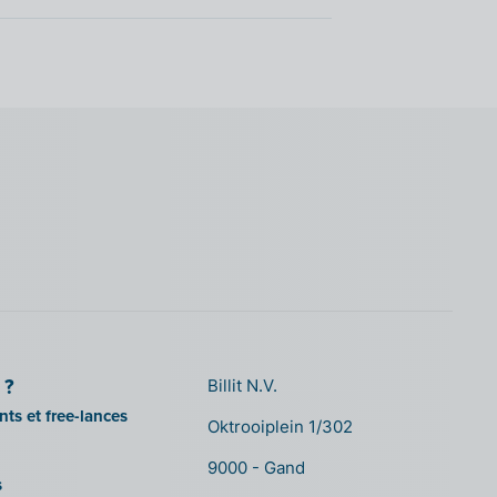
 ?
Billit N.V.
ts et free-lances
Oktrooiplein 1/302
9000 - Gand
s