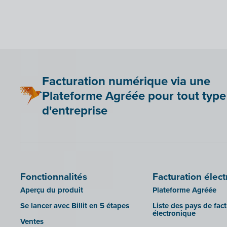
Mollie
sbb SLIM
OutSmart
Silvasoft
Codes QR
Sobec
Robaws
Top Account
Scribo
Twinfield
Facturation numérique via une
SDI
Venice (installation sur site)
Plateforme Agréée pour tout type
Système de caisse Shopify
Venice Cloud
d'entreprise
Simple Simon
VERO Count
Teamleader
Visual Books
Toggl
WinAuditor
Unpaid
WinBooks
Fonctionnalités
Facturation élec
Visma Bouwsoft
Winbooks Connect - On Web
Aperçu du produit
Plateforme Agréée
Wings (version cloud ou module
Web Service)
Se lancer avec Billit en 5 étapes
Liste des pays de fac
électronique
Wings (installé sur site)
Ventes