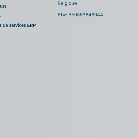
Belgique
urs
Btw: BE0563846944
s
es de services ERP