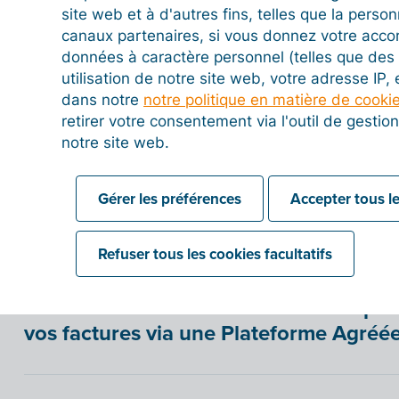
(PA) ?
site web et à d'autres fins, telles que la person
canaux partenaires, si vous donnez votre acco
données à caractère personnel (telles que des 
utilisation de notre site web, votre adresse IP,
Comment savoir quels fournisseurs peu
dans notre
notre politique en matière de cooki
électroniques via une Plateforme Agréé
retirer votre consentement via l'outil de gesti
notre site web.
Comment savoir quels clients sont enre
Gérer les préférences
Accepter tous le
Agréée (PA) ?
Refuser tous les cookies facultatifs
Comment informer un fournisseur que 
vos factures via une Plateforme Agréée