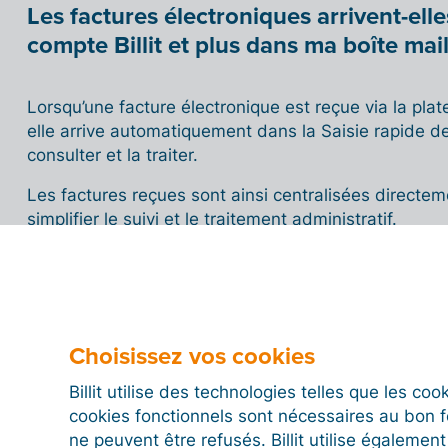
Les factures électroniques arrivent-el
compte Billit et plus dans ma boîte mail
Lorsqu’une facture électronique est reçue via la plat
elle arrive automatiquement dans la Saisie rapide de 
consulter et la traiter.
Les factures reçues sont ainsi centralisées directem
simplifier le suivi et le traitement administratif.
Dans Paramètres > Avancé, vous pouvez également ac
afin d’être informé automatiquement lorsqu’une nouve
Choisissez vos cookies
De quelles informations mes fournisseu
Billit utilise des technologies telles que les co
cookies fonctionnels sont nécessaires au bon 
m’envoyer une facture électronique vi
ne peuvent être refusés. Billit utilise égalemen