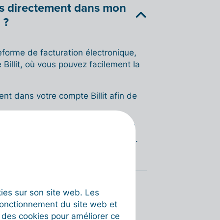
les directement dans mon
 ?
eforme de facturation électronique,
Billit, où vous pouvez facilement la
ent dans votre compte Billit afin de
tiver les notifications par e-mail
lle facture électronique est reçue.
rs ont-ils besoin pour
okies sur son site web. Les
fonctionnement du site web et
a une Plateforme Agréée
t des cookies pour améliorer ce