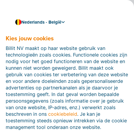
Nederlands - België
Kies jouw cookies
Hoe kunnen we je helpen?
Help-artikelen
Billit NV maakt op haar website gebruik van
technologieën zoals cookies. Functionele cookies zijn
Op deze sectie van de Billit-website vind je
nodig voor het goed functioneren van de website en
handleidingen en informatie over alle functies in Billit.
kunnen niet worden geweigerd. Billit maakt ook
Je kan help-artikelen vinden via de zoekfunctie of via
gebruik van cookies ter verbetering van deze website
de menu-structuur links.
en voor andere doeleinden zoals gepersonaliseerde
advertenties op partnerkanalen als je daarvoor je
Zoek
toestemming geeft. In dat geval worden bepaalde
persoonsgegevens (zoals informatie over je gebruik
van onze website, IP-adres, enz.) verwerkt zoals
beschreven in ons
cookiebeleid
. Je kan je
Peppol
toestemming steeds opnieuw intrekken via de cookie
management tool onderaan onze website.
Verplichte e-facturatie via Peppol januari 2026