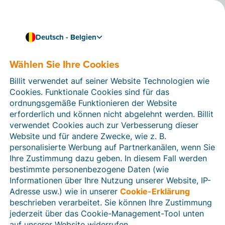
Deutsch - Belgien
Wählen Sie Ihre Cookies
Wie können wir Ihnen helfen?
Hilfeartikel
Billit verwendet auf seiner Website Technologien wie
Cookies. Funktionale Cookies sind für das
In diesem Bereich der Billit-Website finden Sie
ordnungsgemäße Funktionieren der Website
Anleitungen und Informationen zu allen Funktionen von
erforderlich und können nicht abgelehnt werden. Billit
Billit. Sie können Hilfeartikel über die Suchfunktion
verwendet Cookies auch zur Verbesserung dieser
oder über die Menüstruktur auf der linken Seite finden.
Website und für andere Zwecke, wie z. B.
personalisierte Werbung auf Partnerkanälen, wenn Sie
Suchen
Ihre Zustimmung dazu geben. In diesem Fall werden
bestimmte personenbezogene Daten (wie
Informationen über Ihre Nutzung unserer Website, IP-
Adresse usw.) wie in unserer
Cookie-Erklärung
Verifizierung der Identität
beschrieben verarbeitet. Sie können Ihre Zustimmung
jederzeit über das Cookie-Management-Tool unten
Für belgische Unternehmen
auf unserer Website widerrufen.