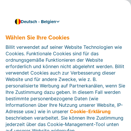
Deutsch - Belgien
Wählen Sie Ihre Cookies
Wie können wir Ihnen helfen?
Hilfeartikel
Billit verwendet auf seiner Website Technologien wie
Cookies. Funktionale Cookies sind für das
In diesem Bereich der Billit-Website finden Sie
ordnungsgemäße Funktionieren der Website
Anleitungen und Informationen zu allen Funktionen von
erforderlich und können nicht abgelehnt werden. Billit
Billit. Sie können Hilfeartikel über die Suchfunktion
verwendet Cookies auch zur Verbesserung dieser
oder über die Menüstruktur auf der linken Seite finden.
Website und für andere Zwecke, wie z. B.
personalisierte Werbung auf Partnerkanälen, wenn Sie
Suchen
Ihre Zustimmung dazu geben. In diesem Fall werden
bestimmte personenbezogene Daten (wie
Informationen über Ihre Nutzung unserer Website, IP-
Adresse usw.) wie in unserer
Cookie-Erklärung
Verifizierung der Identität
beschrieben verarbeitet. Sie können Ihre Zustimmung
jederzeit über das Cookie-Management-Tool unten
Für belgische Unternehmen
auf unserer Website widerrufen.