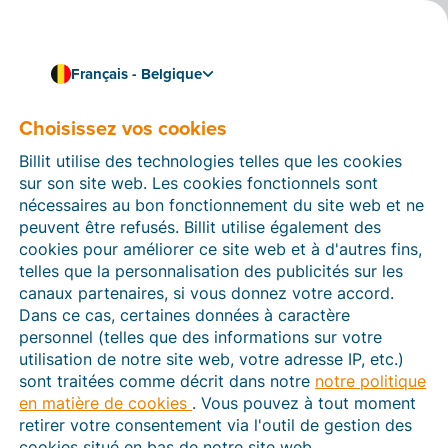
Français - Belgique
Choisissez vos cookies
Comment pouvons-nous vous aider ?
Articles d’aide
Billit utilise des technologies telles que les cookies
sur son site web. Les cookies fonctionnels sont
Dans cette section du site Web Billit, vous trouverez
nécessaires au bon fonctionnement du site web et ne
des manuels et des informations sur toutes les
peuvent être refusés. Billit utilise également des
fonctions de Billit. Vous pouvez trouver des articles
cookies pour améliorer ce site web et à d'autres fins,
d’aide via le moteur de recherche ou le menu structuré
telles que la personnalisation des publicités sur les
à gauche.
canaux partenaires, si vous donnez votre accord.
Dans ce cas, certaines données à caractère
Cherchez
personnel (telles que des informations sur votre
utilisation de notre site web, votre adresse IP, etc.)
sont traitées comme décrit dans notre
notre politique
en matière de cookies
. Vous pouvez à tout moment
Peppol
retirer votre consentement via l'outil de gestion des
cookies situé en bas de notre site web.