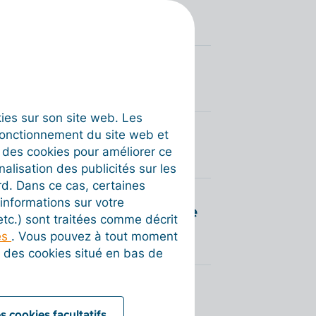
ncore légales ?
okies sur son site web. Les
fonctionnement du site web et
gales ?
t des cookies pour améliorer ce
nalisation des publicités sur les
rd. Dans ce cas, certaines
informations sur votre
actures électroniques même
 etc.) sont traitées comme décrit
es
. Vous pouvez à tout moment
on des cookies situé en bas de
culiers qui ne demandent
s cookies facultatifs