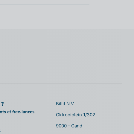
 ?
Billit N.V.
ts et free-lances
Oktrooiplein 1/302
9000 - Gand
s