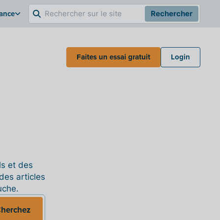
rance
Rechercher
Faites un essai gratuit
Login
ls et des
des articles
uche.
herchez