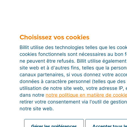
l’obligation ?
Les factures au format PDF sont-elles e
Choisissez vos cookies
Billit utilise des technologies telles que les co
cookies fonctionnels sont nécessaires au bon 
Les factures papier sont-elles encore lé
ne peuvent être refusés. Billit utilise égalemen
site web et à d'autres fins, telles que la person
canaux partenaires, si vous donnez votre acco
données à caractère personnel (telles que des 
Puis-je déjà envoyer et recevoir des f
utilisation de notre site web, votre adresse IP,
si ce n’est pas encore obligatoire ?
dans notre
notre politique en matière de cooki
retirer votre consentement via l'outil de gesti
notre site web.
Que dois-je faire avec les clients parti
Gérer les préférences
Accepter tous le