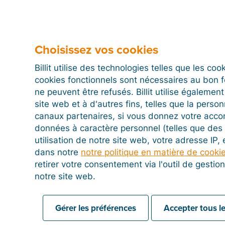
Puis-je déjà envoyer et recevoir des f
si ce n’est pas encore obligatoire ?
Choisissez vos cookies
Billit utilise des technologies telles que les co
cookies fonctionnels sont nécessaires au bon 
Que dois-je faire avec les clients parti
ne peuvent être refusés. Billit utilise égalemen
pas de facture ?
site web et à d'autres fins, telles que la person
canaux partenaires, si vous donnez votre acco
données à caractère personnel (telles que des 
utilisation de notre site web, votre adresse IP,
Les factures destinées aux particuliers
dans notre
notre politique en matière de cooki
être envoyées via les plateformes de fa
retirer votre consentement via l'outil de gesti
notre site web.
Les informations sur les factures élect
Gérer les préférences
Accepter tous le
aussi communiquées en temps réel aux 