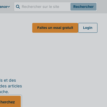
rance
Rechercher
Faites un essai gratuit
Login
ls et des
des articles
uche.
herchez