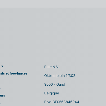
 ?
Billit N.V.
ts et free-lances
Oktrooiplein 1/302
9000 - Gand
s
Belgique
urs
Btw: BE0563846944
s