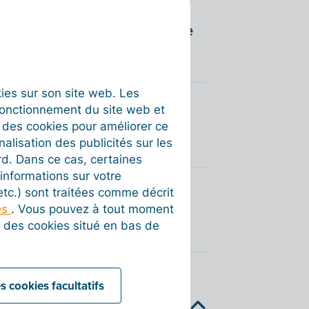
actures électroniques même
okies sur son site web. Les
fonctionnement du site web et
culiers qui ne demandent
t des cookies pour améliorer ce
nalisation des publicités sur les
rd. Dans ce cas, certaines
informations sur votre
 etc.) sont traitées comme décrit
 devront-elles également
es
. Vous pouvez à tout moment
cturation électronique ?
on des cookies situé en bas de
roniques seront-elles
s cookies facultatifs
autorités, ce que l’on