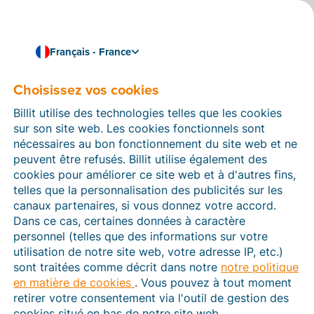
Français - France
Choisissez vos cookies
Comment pouvons-nous vous aider ?
Articles d’aide
Billit utilise des technologies telles que les cookies
sur son site web. Les cookies fonctionnels sont
Dans cette section du site Web Billit, vous trouverez
nécessaires au bon fonctionnement du site web et ne
des manuels et des informations sur toutes les
peuvent être refusés. Billit utilise également des
fonctions de Billit. Vous pouvez trouver des articles
cookies pour améliorer ce site web et à d'autres fins,
d’aide via le moteur de recherche ou le menu structuré
telles que la personnalisation des publicités sur les
à gauche.
canaux partenaires, si vous donnez votre accord.
Dans ce cas, certaines données à caractère
Cherchez
personnel (telles que des informations sur votre
utilisation de notre site web, votre adresse IP, etc.)
sont traitées comme décrit dans notre
notre politique
en matière de cookies
. Vous pouvez à tout moment
Plateforme Agréée
retirer votre consentement via l'outil de gestion des
cookies situé en bas de notre site web.