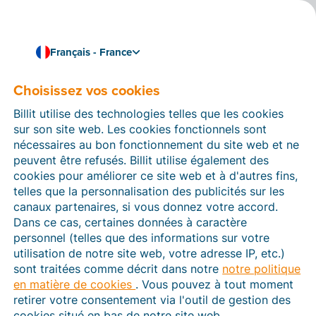
Français - France
Choisissez vos cookies
Comment pouvons-nous vous aider ?
Articles d’aide
Billit utilise des technologies telles que les cookies
sur son site web. Les cookies fonctionnels sont
Dans cette section du site Web Billit, vous trouverez
nécessaires au bon fonctionnement du site web et ne
des manuels et des informations sur toutes les
peuvent être refusés. Billit utilise également des
fonctions de Billit. Vous pouvez trouver des articles
cookies pour améliorer ce site web et à d'autres fins,
d’aide via le moteur de recherche ou le menu structuré
telles que la personnalisation des publicités sur les
à gauche.
canaux partenaires, si vous donnez votre accord.
Dans ce cas, certaines données à caractère
Cherchez
personnel (telles que des informations sur votre
utilisation de notre site web, votre adresse IP, etc.)
sont traitées comme décrit dans notre
notre politique
en matière de cookies
. Vous pouvez à tout moment
Plateforme Agréée
retirer votre consentement via l'outil de gestion des
cookies situé en bas de notre site web.