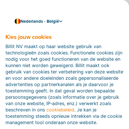
Nederlands - België
Kies jouw cookies
Hoe kunnen we je helpen?
Help-artikelen
Billit NV maakt op haar website gebruik van
technologieën zoals cookies. Functionele cookies zijn
Op deze sectie van de Billit-website vind je
nodig voor het goed functioneren van de website en
handleidingen en informatie over alle functies in Billit.
kunnen niet worden geweigerd. Billit maakt ook
Je kan help-artikelen vinden via de zoekfunctie of via
gebruik van cookies ter verbetering van deze website
de menu-structuur links.
en voor andere doeleinden zoals gepersonaliseerde
advertenties op partnerkanalen als je daarvoor je
Zoek
toestemming geeft. In dat geval worden bepaalde
persoonsgegevens (zoals informatie over je gebruik
van onze website, IP-adres, enz.) verwerkt zoals
beschreven in ons
cookiebeleid
. Je kan je
Peppol
toestemming steeds opnieuw intrekken via de cookie
management tool onderaan onze website.
Verplichte e-facturatie via Peppol januari 2026