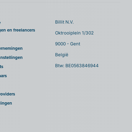
e
Billit N.V.
gen en freelancers
Oktrooiplein 1/302
9000 - Gent
ernemingen
België
nstellingen
Btw: BE0563846944
ts
aars
oviders
lingen