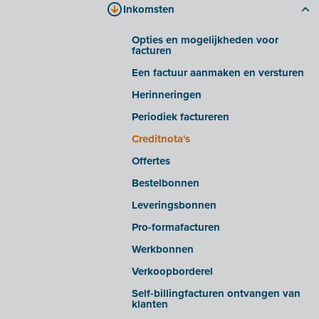
Inkomsten
Bestanden verwerken
Tabblad 'bedrijfsdocumenten'
Slimme inzichten/waarschuwingen
Tabblad 'E-invoicing'
Opties en mogelijkheden voor
facturen
Geavanceerde instellingen
Veelgestelde vragen
Een factuur aanmaken en versturen
E-facturen ontvangen van bepaalde
leveranciers
Herinneringen
E-facturen exporteren/importeren uit
Periodiek factureren
bepaalde softwarepakketten
Creditnota's
OCR in Snelle invoer
Offertes
Bestelbonnen
Leveringsbonnen
Pro-formafacturen
Werkbonnen
Verkoopborderel
Self-billingfacturen ontvangen van
klanten