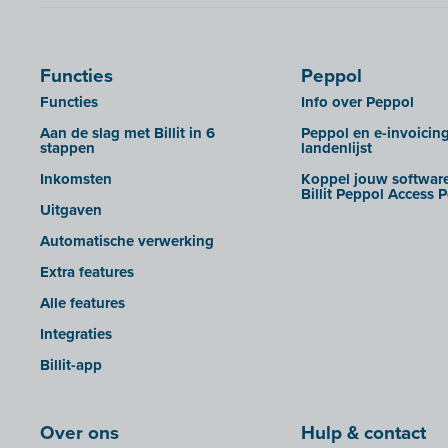
B-Wise
UBL-facturen uit AdminPulse in
Billit importeren
Calabi
Clearfacts
UBL-facturen uit FID-Manager in
Car-Pass
Exact ProAcc
Billit importeren
Functies
Peppol
Cashplannr
Expert/M Plus
SFTP
Functies
Info over Peppol
CEBEO
Expert/M Plus (cloud-versie)
Rapporten
Aan de slag met Billit in 6
Peppol en e-invoicin
stappen
landenlijst
Clockify
Horus
Inkomsten
Koppel jouw software
Creative Shelter
Illicosoft (Attilisima)
Billit Peppol Access P
Uitgaven
Doccle
INAC
Automatische verwerking
GetMyInvoices
LEXAct (Acta-B)
Extra features
Impressto
Octopus
Alle features
KBC Mobile
OfficeM (IntraDev)
Integraties
KBC Touch
Popsy (Allegro)
Billit-app
KSeF
ROX-E.Net
LHDN (Maleisië)
Sage BOB
Over ons
Hulp & contact
Lightspeed POS Retail & Restaurant
sbb SLIM