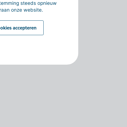
estemming steeds opnieuw
raan onze website.
ookies accepteren