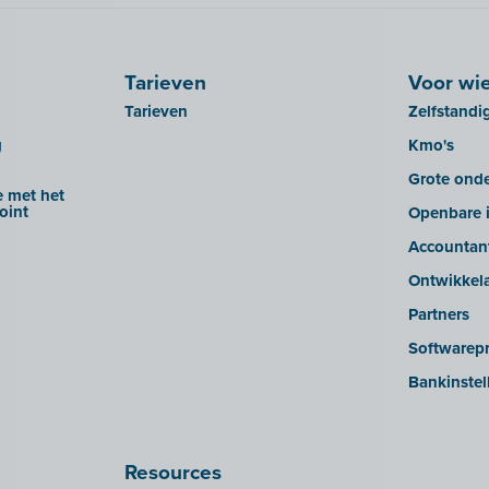
Tarieven
Voor wi
Tarieven
Zelfstandi
g
Kmo's
Grote ond
 met het
oint
Openbare i
Accountan
Ontwikkel
Partners
Softwarepr
Bankinstel
Resources