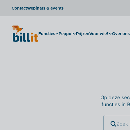
Contact
Webinars & events
Functies
Peppol
Prijzen
Voor wie?
Over ons
Op deze sect
functies in 