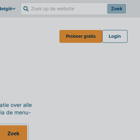
België
Zoek
Probeer gratis
Login
tie over alle
 via de menu-
Zoek