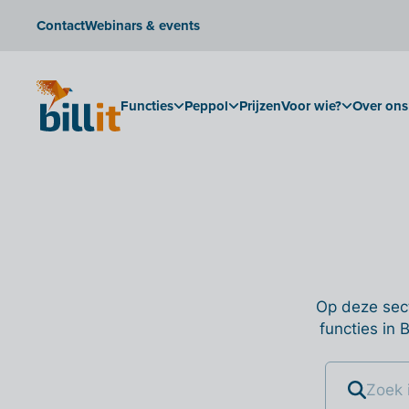
Contact
Webinars & events
Functies
Peppol
Prijzen
Voor wie?
Over ons
Op deze sect
functies in 