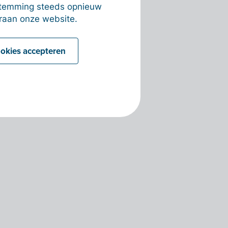
estemming steeds opnieuw
raan onze website.
ookies accepteren