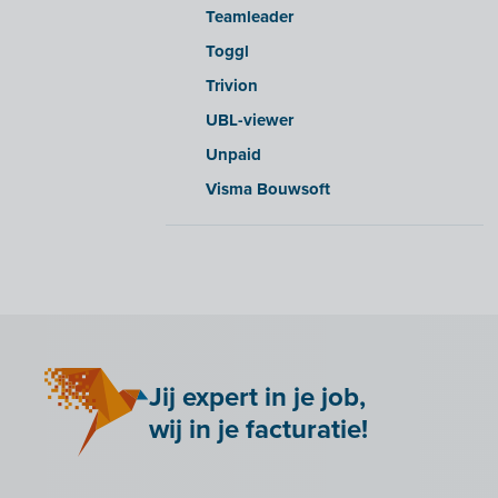
Teamleader
Yuki
Toggl
Zensoft (Trustteam)
Trivion
DATEV
UBL-viewer
Unpaid
Visma Bouwsoft
Jij expert in je job,
wij in je facturatie!