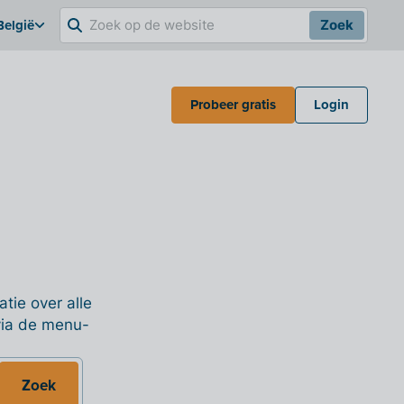
België
Zoek
Probeer gratis
Login
tie over alle
 via de menu-
Zoek