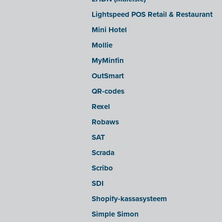
sbb SLIM
Lightspeed POS Retail & Restaurant
Silvasoft
Mini Hotel
Sobec
Mollie
Top Account
MyMinfin
Twinfield
OutSmart
Venice (lokale installatie)
QR-codes
Venice Cloud
Rexel
VERO Count
Robaws
Visual Books
SAT
WinAuditor
Scrada
Winbooks
Scribo
Winbooks Connect - On Web
SDI
Wings (cloud-versie of Webservice
Shopify-kassasysteem
module)
Simple Simon
Wings (lokaal geïnstalleerd)