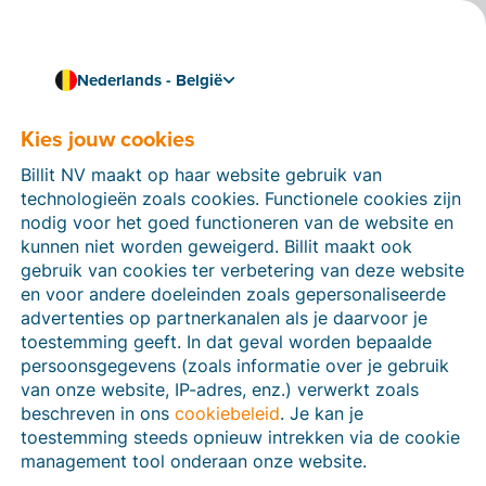
Nederlands - België
Kies jouw cookies
Hoe kunnen we je helpen?
Help-artikelen
Billit NV maakt op haar website gebruik van
technologieën zoals cookies. Functionele cookies zijn
Op deze sectie van de Billit-website vind je
nodig voor het goed functioneren van de website en
handleidingen en informatie over alle functies in Billit.
kunnen niet worden geweigerd. Billit maakt ook
Je kan help-artikelen vinden via de zoekfunctie of via
gebruik van cookies ter verbetering van deze website
de menu-structuur links.
en voor andere doeleinden zoals gepersonaliseerde
advertenties op partnerkanalen als je daarvoor je
Zoek
toestemming geeft. In dat geval worden bepaalde
persoonsgegevens (zoals informatie over je gebruik
van onze website, IP-adres, enz.) verwerkt zoals
beschreven in ons
cookiebeleid
. Je kan je
Peppol
toestemming steeds opnieuw intrekken via de cookie
management tool onderaan onze website.
Verplichte e-facturatie via Peppol januari 2026