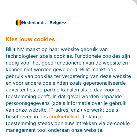
Nederlands - België
Kies jouw cookies
Hoe kunnen we je helpen?
Help-artikelen
Billit NV maakt op haar website gebruik van
technologieën zoals cookies. Functionele cookies zijn
Op deze sectie van de Billit-website vind je
nodig voor het goed functioneren van de website en
handleidingen en informatie over alle functies in Billit.
kunnen niet worden geweigerd. Billit maakt ook
Je kan help-artikelen vinden via de zoekfunctie of via
gebruik van cookies ter verbetering van deze website
de menu-structuur links.
en voor andere doeleinden zoals gepersonaliseerde
advertenties op partnerkanalen als je daarvoor je
Zoek
toestemming geeft. In dat geval worden bepaalde
persoonsgegevens (zoals informatie over je gebruik
van onze website, IP-adres, enz.) verwerkt zoals
beschreven in ons
cookiebeleid
. Je kan je
Peppol
toestemming steeds opnieuw intrekken via de cookie
management tool onderaan onze website.
Verplichte e-facturatie via Peppol januari 2026