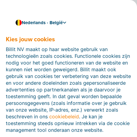
Nederlands - België
Kies jouw cookies
Hoe kunnen we je helpen?
Help-artikelen
Billit NV maakt op haar website gebruik van
technologieën zoals cookies. Functionele cookies zijn
Op deze sectie van de Billit-website vind je
nodig voor het goed functioneren van de website en
handleidingen en informatie over alle functies in Billit.
kunnen niet worden geweigerd. Billit maakt ook
Je kan help-artikelen vinden via de zoekfunctie of via
gebruik van cookies ter verbetering van deze website
de menu-structuur links.
en voor andere doeleinden zoals gepersonaliseerde
advertenties op partnerkanalen als je daarvoor je
Zoek
toestemming geeft. In dat geval worden bepaalde
persoonsgegevens (zoals informatie over je gebruik
van onze website, IP-adres, enz.) verwerkt zoals
beschreven in ons
cookiebeleid
. Je kan je
Peppol
toestemming steeds opnieuw intrekken via de cookie
management tool onderaan onze website.
Verplichte e-facturatie via Peppol januari 2026