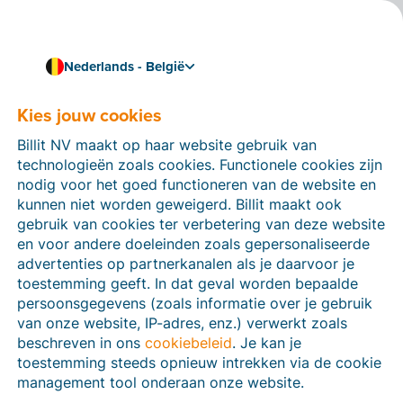
Nederlands - België
Kies jouw cookies
Hoe kunnen we je helpen?
Help-artikelen
Billit NV maakt op haar website gebruik van
technologieën zoals cookies. Functionele cookies zijn
Op deze sectie van de Billit-website vind je
nodig voor het goed functioneren van de website en
handleidingen en informatie over alle functies in Billit.
kunnen niet worden geweigerd. Billit maakt ook
Je kan help-artikelen vinden via de zoekfunctie of via
gebruik van cookies ter verbetering van deze website
de menu-structuur links.
en voor andere doeleinden zoals gepersonaliseerde
advertenties op partnerkanalen als je daarvoor je
Zoek
toestemming geeft. In dat geval worden bepaalde
persoonsgegevens (zoals informatie over je gebruik
van onze website, IP-adres, enz.) verwerkt zoals
beschreven in ons
cookiebeleid
. Je kan je
Peppol
toestemming steeds opnieuw intrekken via de cookie
management tool onderaan onze website.
Verplichte e-facturatie via Peppol januari 2026