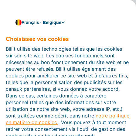
Français - Belgique
Choisissez vos cookies
Comment pouvons-nous vous aider ?
Articles d’aide
Billit utilise des technologies telles que les cookies
sur son site web. Les cookies fonctionnels sont
Dans cette section du site Web Billit, vous trouverez
nécessaires au bon fonctionnement du site web et ne
des manuels et des informations sur toutes les
peuvent être refusés. Billit utilise également des
fonctions de Billit. Vous pouvez trouver des articles
cookies pour améliorer ce site web et à d'autres fins,
d’aide via le moteur de recherche ou le menu structuré
telles que la personnalisation des publicités sur les
à gauche.
canaux partenaires, si vous donnez votre accord.
Dans ce cas, certaines données à caractère
Cherchez
personnel (telles que des informations sur votre
utilisation de notre site web, votre adresse IP, etc.)
sont traitées comme décrit dans notre
notre politique
en matière de cookies
. Vous pouvez à tout moment
Peppol
retirer votre consentement via l'outil de gestion des
cookies situé en bas de notre site web.