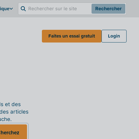
gique
Rechercher
Faites un essai gratuit
Login
ls et des
des articles
uche.
herchez