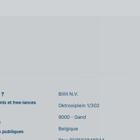
 ?
Billit N.V.
ts et free-lances
Oktrooiplein 1/302
9000 - Gand
s
Belgique
ns publiques