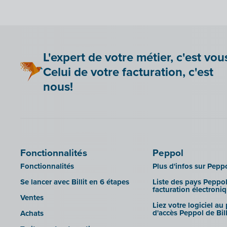
Yuki
Zensoft (Trustteam)
DATEV
L'expert de votre métier, c'est vou
Celui de votre facturation, c'est
nous!
Fonctionnalités
Peppol
Fonctionnalités
Plus d'infos sur Pepp
Se lancer avec Billit en 6 étapes
Liste des pays Peppol
facturation électroni
Ventes
Liez votre logiciel au
d'accès Peppol de Bill
Achats