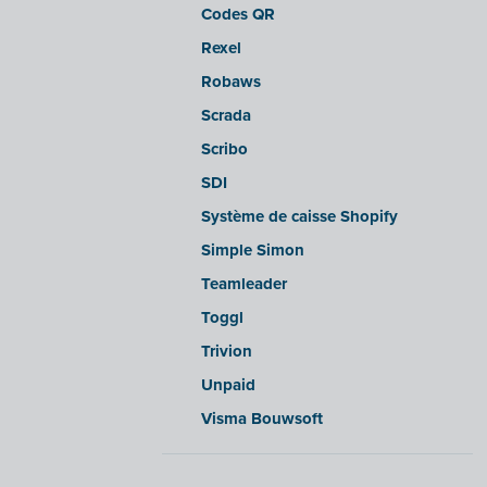
Codes QR
sbb SLIM
Rexel
Silvasoft
Robaws
Sobec
Scrada
Top Account
Scribo
Twinfield
SDI
Venice (installation sur site)
Système de caisse Shopify
Venice Cloud
Simple Simon
VERO Count
Teamleader
Visual Books
Toggl
WinAuditor
Trivion
WinBooks
Unpaid
Winbooks Connect - On Web
Visma Bouwsoft
Wings (version cloud ou module
Web Service)
Wings (installé sur site)