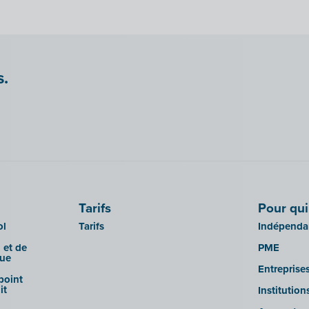
s.
Tarifs
Pour qui
ol
Tarifs
Indépendan
 et de
PME
que
Entreprise
 point
it
Institutio