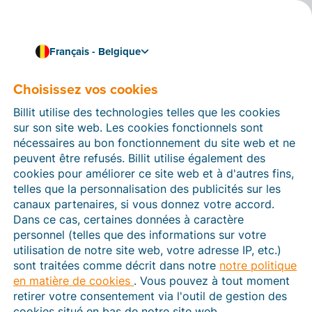
Français - Belgique
Choisissez vos cookies
Comment pouvons-nous vous aider ?
Articles d’aide
Billit utilise des technologies telles que les cookies
sur son site web. Les cookies fonctionnels sont
Dans cette section du site Web Billit, vous trouverez
nécessaires au bon fonctionnement du site web et ne
des manuels et des informations sur toutes les
peuvent être refusés. Billit utilise également des
fonctions de Billit. Vous pouvez trouver des articles
cookies pour améliorer ce site web et à d'autres fins,
d’aide via le moteur de recherche ou le menu structuré
telles que la personnalisation des publicités sur les
à gauche.
canaux partenaires, si vous donnez votre accord.
Dans ce cas, certaines données à caractère
Cherchez
personnel (telles que des informations sur votre
utilisation de notre site web, votre adresse IP, etc.)
sont traitées comme décrit dans notre
notre politique
en matière de cookies
. Vous pouvez à tout moment
Peppol
retirer votre consentement via l'outil de gestion des
cookies situé en bas de notre site web.