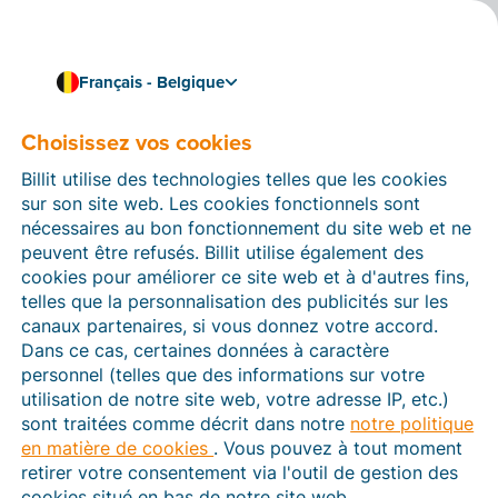
Français - Belgique
Choisissez vos cookies
Comment pouvons-nous vous aider ?
Articles d’aide
Billit utilise des technologies telles que les cookies
sur son site web. Les cookies fonctionnels sont
Dans cette section du site Web Billit, vous trouverez
nécessaires au bon fonctionnement du site web et ne
des manuels et des informations sur toutes les
peuvent être refusés. Billit utilise également des
fonctions de Billit. Vous pouvez trouver des articles
cookies pour améliorer ce site web et à d'autres fins,
d’aide via le moteur de recherche ou le menu structuré
telles que la personnalisation des publicités sur les
à gauche.
canaux partenaires, si vous donnez votre accord.
Dans ce cas, certaines données à caractère
Cherchez
personnel (telles que des informations sur votre
utilisation de notre site web, votre adresse IP, etc.)
sont traitées comme décrit dans notre
notre politique
en matière de cookies
. Vous pouvez à tout moment
Peppol
retirer votre consentement via l'outil de gestion des
cookies situé en bas de notre site web.