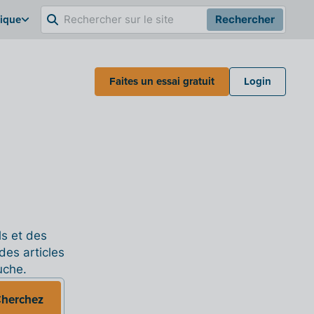
gique
Rechercher
Faites un essai gratuit
Login
ls et des
des articles
uche.
herchez