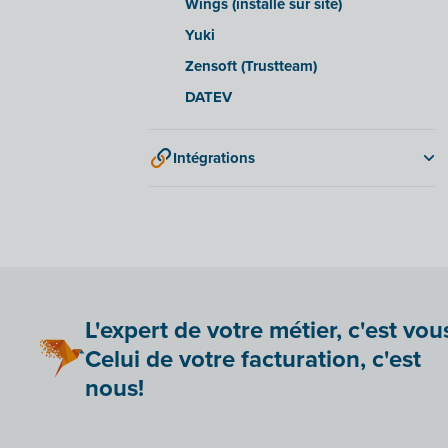
Wings (installé sur site)
Yuki
Zensoft (Trustteam)
DATEV
Intégrations
Adminpulse
Anlisa
Bancontact Pay Wero
Be Paid
Lier Billit à votre boutique en ligne
L'expert de votre métier, c'est vou
Bookingplanner by Stardekk
Celui de votre facturation, c'est
Car-Pass
nous!
Cashplannr
CEBEO