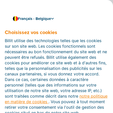
Français - Belgique
Choisissez vos cookies
Comment pouvons-nous vous aider ?
Articles d’aide
Billit utilise des technologies telles que les cookies
sur son site web. Les cookies fonctionnels sont
Dans cette section du site Web Billit, vous trouverez
nécessaires au bon fonctionnement du site web et ne
des manuels et des informations sur toutes les
peuvent être refusés. Billit utilise également des
fonctions de Billit. Vous pouvez trouver des articles
cookies pour améliorer ce site web et à d'autres fins,
d’aide via le moteur de recherche ou le menu structuré
telles que la personnalisation des publicités sur les
à gauche.
canaux partenaires, si vous donnez votre accord.
Dans ce cas, certaines données à caractère
Cherchez
personnel (telles que des informations sur votre
utilisation de notre site web, votre adresse IP, etc.)
sont traitées comme décrit dans notre
notre politique
en matière de cookies
. Vous pouvez à tout moment
Peppol
retirer votre consentement via l'outil de gestion des
cookies situé en bas de notre site web.