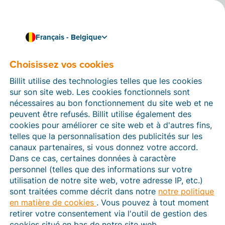
Français - Belgique
Choisissez vos cookies
Comment pouvons-nous vous aider ?
Articles d’aide
Billit utilise des technologies telles que les cookies
sur son site web. Les cookies fonctionnels sont
Dans cette section du site Web Billit, vous trouverez
nécessaires au bon fonctionnement du site web et ne
des manuels et des informations sur toutes les
peuvent être refusés. Billit utilise également des
fonctions de Billit. Vous pouvez trouver des articles
cookies pour améliorer ce site web et à d'autres fins,
d’aide via le moteur de recherche ou le menu structuré
telles que la personnalisation des publicités sur les
à gauche.
canaux partenaires, si vous donnez votre accord.
Dans ce cas, certaines données à caractère
Cherchez
personnel (telles que des informations sur votre
utilisation de notre site web, votre adresse IP, etc.)
sont traitées comme décrit dans notre
notre politique
en matière de cookies
. Vous pouvez à tout moment
Peppol
retirer votre consentement via l'outil de gestion des
cookies situé en bas de notre site web.