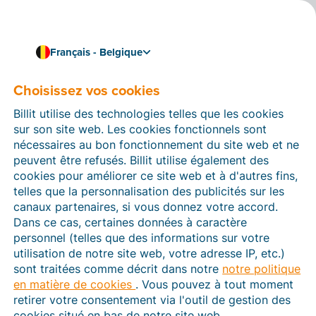
Français - Belgique
Choisissez vos cookies
Comment pouvons-nous vous aider ?
Articles d’aide
Billit utilise des technologies telles que les cookies
sur son site web. Les cookies fonctionnels sont
Dans cette section du site Web Billit, vous trouverez
nécessaires au bon fonctionnement du site web et ne
des manuels et des informations sur toutes les
peuvent être refusés. Billit utilise également des
fonctions de Billit. Vous pouvez trouver des articles
cookies pour améliorer ce site web et à d'autres fins,
d’aide via le moteur de recherche ou le menu structuré
telles que la personnalisation des publicités sur les
à gauche.
canaux partenaires, si vous donnez votre accord.
Dans ce cas, certaines données à caractère
Cherchez
personnel (telles que des informations sur votre
utilisation de notre site web, votre adresse IP, etc.)
sont traitées comme décrit dans notre
notre politique
en matière de cookies
. Vous pouvez à tout moment
Peppol
retirer votre consentement via l'outil de gestion des
cookies situé en bas de notre site web.