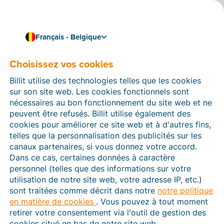
Français - Belgique
Choisissez vos cookies
Comment pouvons-nous vous aider ?
Articles d’aide
Billit utilise des technologies telles que les cookies
sur son site web. Les cookies fonctionnels sont
Dans cette section du site Web Billit, vous trouverez
nécessaires au bon fonctionnement du site web et ne
des manuels et des informations sur toutes les
peuvent être refusés. Billit utilise également des
fonctions de Billit. Vous pouvez trouver des articles
cookies pour améliorer ce site web et à d'autres fins,
d’aide via le moteur de recherche ou le menu structuré
telles que la personnalisation des publicités sur les
à gauche.
canaux partenaires, si vous donnez votre accord.
Dans ce cas, certaines données à caractère
Cherchez
personnel (telles que des informations sur votre
utilisation de notre site web, votre adresse IP, etc.)
sont traitées comme décrit dans notre
notre politique
en matière de cookies
. Vous pouvez à tout moment
Peppol
retirer votre consentement via l'outil de gestion des
cookies situé en bas de notre site web.