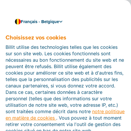
Français - Belgique
Choisissez vos cookies
Comment pouvons-nous vous aider ?
Articles d’aide
Billit utilise des technologies telles que les cookies
sur son site web. Les cookies fonctionnels sont
Dans cette section du site Web Billit, vous trouverez
nécessaires au bon fonctionnement du site web et ne
des manuels et des informations sur toutes les
peuvent être refusés. Billit utilise également des
fonctions de Billit. Vous pouvez trouver des articles
cookies pour améliorer ce site web et à d'autres fins,
d’aide via le moteur de recherche ou le menu structuré
telles que la personnalisation des publicités sur les
à gauche.
canaux partenaires, si vous donnez votre accord.
Dans ce cas, certaines données à caractère
Cherchez
personnel (telles que des informations sur votre
utilisation de notre site web, votre adresse IP, etc.)
sont traitées comme décrit dans notre
notre politique
en matière de cookies
. Vous pouvez à tout moment
Peppol
retirer votre consentement via l'outil de gestion des
cookies situé en bas de notre site web.