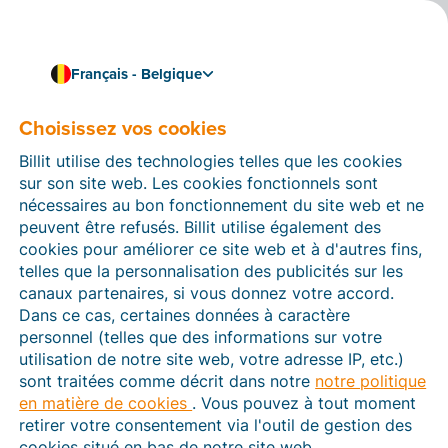
Français - Belgique
Choisissez vos cookies
Comment pouvons-nous vous aider ?
Articles d’aide
Billit utilise des technologies telles que les cookies
sur son site web. Les cookies fonctionnels sont
Dans cette section du site Web Billit, vous trouverez
nécessaires au bon fonctionnement du site web et ne
des manuels et des informations sur toutes les
peuvent être refusés. Billit utilise également des
fonctions de Billit. Vous pouvez trouver des articles
cookies pour améliorer ce site web et à d'autres fins,
d’aide via le moteur de recherche ou le menu structuré
telles que la personnalisation des publicités sur les
à gauche.
canaux partenaires, si vous donnez votre accord.
Dans ce cas, certaines données à caractère
Cherchez
personnel (telles que des informations sur votre
utilisation de notre site web, votre adresse IP, etc.)
sont traitées comme décrit dans notre
notre politique
en matière de cookies
. Vous pouvez à tout moment
Peppol
retirer votre consentement via l'outil de gestion des
cookies situé en bas de notre site web.