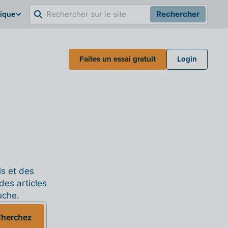
gique
Rechercher
Faites un essai gratuit
Login
ls et des
des articles
uche.
herchez