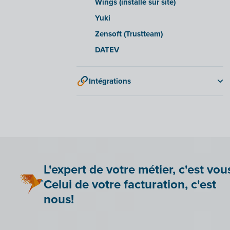
Wings (installé sur site)
Yuki
Zensoft (Trustteam)
DATEV
Intégrations
Adminpulse
Anlisa
Bancontact Pay Wero
Be Paid
Lier Billit à votre boutique en ligne
L'expert de votre métier, c'est vou
Bookingplanner by Stardekk
Celui de votre facturation, c'est
Car-Pass
nous!
Cashplannr
CEBEO