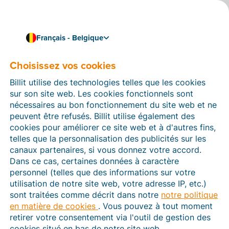
Français - Belgique
Choisissez vos cookies
Comment pouvons-nous vous aider ?
Articles d’aide
Billit utilise des technologies telles que les cookies
sur son site web. Les cookies fonctionnels sont
Dans cette section du site Web Billit, vous trouverez
nécessaires au bon fonctionnement du site web et ne
des manuels et des informations sur toutes les
peuvent être refusés. Billit utilise également des
fonctions de Billit. Vous pouvez trouver des articles
cookies pour améliorer ce site web et à d'autres fins,
d’aide via le moteur de recherche ou le menu structuré
telles que la personnalisation des publicités sur les
à gauche.
canaux partenaires, si vous donnez votre accord.
Dans ce cas, certaines données à caractère
Cherchez
personnel (telles que des informations sur votre
utilisation de notre site web, votre adresse IP, etc.)
sont traitées comme décrit dans notre
notre politique
en matière de cookies
. Vous pouvez à tout moment
Peppol
retirer votre consentement via l'outil de gestion des
cookies situé en bas de notre site web.