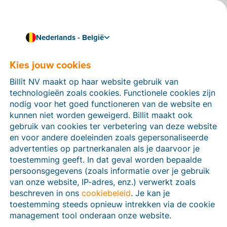
Nederlands - België
Kies jouw cookies
Hoe kunnen we je helpen?
Help-artikelen
Billit NV maakt op haar website gebruik van
technologieën zoals cookies. Functionele cookies zijn
Op deze sectie van de Billit-website vind je
nodig voor het goed functioneren van de website en
handleidingen en informatie over alle functies in Billit.
kunnen niet worden geweigerd. Billit maakt ook
Je kan help-artikelen vinden via de zoekfunctie of via
gebruik van cookies ter verbetering van deze website
de menu-structuur links.
en voor andere doeleinden zoals gepersonaliseerde
advertenties op partnerkanalen als je daarvoor je
Zoek
toestemming geeft. In dat geval worden bepaalde
persoonsgegevens (zoals informatie over je gebruik
van onze website, IP-adres, enz.) verwerkt zoals
beschreven in ons
cookiebeleid
. Je kan je
Peppol
toestemming steeds opnieuw intrekken via de cookie
management tool onderaan onze website.
Verplichte e-facturatie via Peppol januari 2026