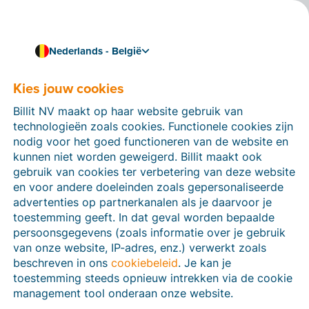
Nederlands - België
Kies jouw cookies
Hoe kunnen we je helpen?
Help-artikelen
Billit NV maakt op haar website gebruik van
technologieën zoals cookies. Functionele cookies zijn
Op deze sectie van de Billit-website vind je
nodig voor het goed functioneren van de website en
handleidingen en informatie over alle functies in Billit.
kunnen niet worden geweigerd. Billit maakt ook
Je kan help-artikelen vinden via de zoekfunctie of via
gebruik van cookies ter verbetering van deze website
de menu-structuur links.
en voor andere doeleinden zoals gepersonaliseerde
advertenties op partnerkanalen als je daarvoor je
Zoek
toestemming geeft. In dat geval worden bepaalde
persoonsgegevens (zoals informatie over je gebruik
van onze website, IP-adres, enz.) verwerkt zoals
beschreven in ons
cookiebeleid
. Je kan je
Peppol
toestemming steeds opnieuw intrekken via de cookie
management tool onderaan onze website.
Verplichte e-facturatie via Peppol januari 2026