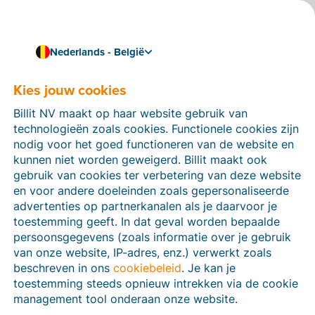
Nederlands - België
Kies jouw cookies
Hoe kunnen we je helpen?
Help-artikelen
Billit NV maakt op haar website gebruik van
technologieën zoals cookies. Functionele cookies zijn
Op deze sectie van de Billit-website vind je
nodig voor het goed functioneren van de website en
handleidingen en informatie over alle functies in Billit.
kunnen niet worden geweigerd. Billit maakt ook
Je kan help-artikelen vinden via de zoekfunctie of via
gebruik van cookies ter verbetering van deze website
de menu-structuur links.
en voor andere doeleinden zoals gepersonaliseerde
advertenties op partnerkanalen als je daarvoor je
Zoek
toestemming geeft. In dat geval worden bepaalde
persoonsgegevens (zoals informatie over je gebruik
van onze website, IP-adres, enz.) verwerkt zoals
beschreven in ons
cookiebeleid
. Je kan je
Peppol
toestemming steeds opnieuw intrekken via de cookie
management tool onderaan onze website.
Verplichte e-facturatie via Peppol januari 2026