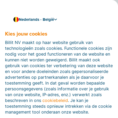
Nederlands - België
Kies jouw cookies
Hoe kunnen we je helpen?
Help-artikelen
Billit NV maakt op haar website gebruik van
technologieën zoals cookies. Functionele cookies zijn
Op deze sectie van de Billit-website vind je
nodig voor het goed functioneren van de website en
handleidingen en informatie over alle functies in Billit.
kunnen niet worden geweigerd. Billit maakt ook
Je kan help-artikelen vinden via de zoekfunctie of via
gebruik van cookies ter verbetering van deze website
de menu-structuur links.
en voor andere doeleinden zoals gepersonaliseerde
advertenties op partnerkanalen als je daarvoor je
Zoek
toestemming geeft. In dat geval worden bepaalde
persoonsgegevens (zoals informatie over je gebruik
van onze website, IP-adres, enz.) verwerkt zoals
beschreven in ons
cookiebeleid
. Je kan je
Peppol
toestemming steeds opnieuw intrekken via de cookie
management tool onderaan onze website.
Verplichte e-facturatie via Peppol januari 2026