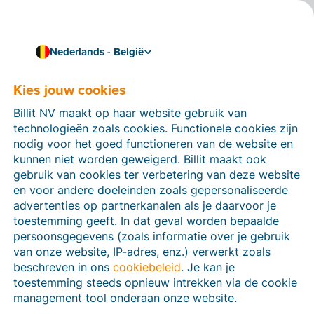
Nederlands - België
Kies jouw cookies
Hoe kunnen we je helpen?
Help-artikelen
Billit NV maakt op haar website gebruik van
technologieën zoals cookies. Functionele cookies zijn
Op deze sectie van de Billit-website vind je
nodig voor het goed functioneren van de website en
handleidingen en informatie over alle functies in Billit.
kunnen niet worden geweigerd. Billit maakt ook
Je kan help-artikelen vinden via de zoekfunctie of via
gebruik van cookies ter verbetering van deze website
de menu-structuur links.
en voor andere doeleinden zoals gepersonaliseerde
advertenties op partnerkanalen als je daarvoor je
Zoek
toestemming geeft. In dat geval worden bepaalde
persoonsgegevens (zoals informatie over je gebruik
van onze website, IP-adres, enz.) verwerkt zoals
beschreven in ons
cookiebeleid
. Je kan je
Peppol
toestemming steeds opnieuw intrekken via de cookie
management tool onderaan onze website.
Verplichte e-facturatie via Peppol januari 2026