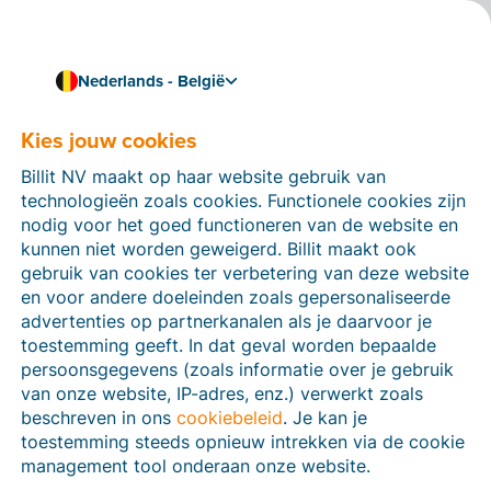
Nederlands - België
Kies jouw cookies
Hoe kunnen we je helpen?
Help-artikelen
Billit NV maakt op haar website gebruik van
technologieën zoals cookies. Functionele cookies zijn
Op deze sectie van de Billit-website vind je
nodig voor het goed functioneren van de website en
handleidingen en informatie over alle functies in Billit.
kunnen niet worden geweigerd. Billit maakt ook
Je kan help-artikelen vinden via de zoekfunctie of via
gebruik van cookies ter verbetering van deze website
de menu-structuur links.
en voor andere doeleinden zoals gepersonaliseerde
advertenties op partnerkanalen als je daarvoor je
Zoek
toestemming geeft. In dat geval worden bepaalde
persoonsgegevens (zoals informatie over je gebruik
van onze website, IP-adres, enz.) verwerkt zoals
beschreven in ons
cookiebeleid
. Je kan je
Peppol
toestemming steeds opnieuw intrekken via de cookie
management tool onderaan onze website.
Verplichte e-facturatie via Peppol januari 2026