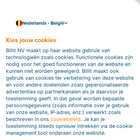
Nederlands - België
Kies jouw cookies
Hoe kunnen we je helpen?
Help-artikelen
Billit NV maakt op haar website gebruik van
technologieën zoals cookies. Functionele cookies zijn
Op deze sectie van de Billit-website vind je
nodig voor het goed functioneren van de website en
handleidingen en informatie over alle functies in Billit.
kunnen niet worden geweigerd. Billit maakt ook
Je kan help-artikelen vinden via de zoekfunctie of via
gebruik van cookies ter verbetering van deze website
de menu-structuur links.
en voor andere doeleinden zoals gepersonaliseerde
advertenties op partnerkanalen als je daarvoor je
Zoek
toestemming geeft. In dat geval worden bepaalde
persoonsgegevens (zoals informatie over je gebruik
van onze website, IP-adres, enz.) verwerkt zoals
beschreven in ons
cookiebeleid
. Je kan je
Peppol
toestemming steeds opnieuw intrekken via de cookie
management tool onderaan onze website.
Verplichte e-facturatie via Peppol januari 2026