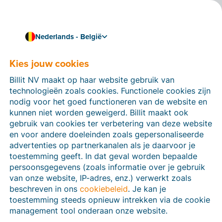
Nederlands - België
Kies jouw cookies
Hoe kunnen we je helpen?
Help-artikelen
Billit NV maakt op haar website gebruik van
technologieën zoals cookies. Functionele cookies zijn
Op deze sectie van de Billit-website vind je
nodig voor het goed functioneren van de website en
handleidingen en informatie over alle functies in Billit.
kunnen niet worden geweigerd. Billit maakt ook
Je kan help-artikelen vinden via de zoekfunctie of via
gebruik van cookies ter verbetering van deze website
de menu-structuur links.
en voor andere doeleinden zoals gepersonaliseerde
advertenties op partnerkanalen als je daarvoor je
Zoek
toestemming geeft. In dat geval worden bepaalde
persoonsgegevens (zoals informatie over je gebruik
van onze website, IP-adres, enz.) verwerkt zoals
beschreven in ons
cookiebeleid
. Je kan je
Peppol
toestemming steeds opnieuw intrekken via de cookie
management tool onderaan onze website.
Verplichte e-facturatie via Peppol januari 2026