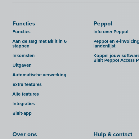
B-Wise
UBL-facturen uit AdminPulse in
Billit importeren
Calabi
Clearfacts
UBL-facturen uit FID-Manager in
Car-Pass
Exact ProAcc
Billit importeren
Functies
Peppol
Cashplannr
Expert/M Plus
SFTP
Functies
Info over Peppol
CEBEO
Expert/M Plus (cloud-versie)
Rapporten
Aan de slag met Billit in 6
Peppol en e-invoicin
stappen
landenlijst
Clockify
Horus
Inkomsten
Koppel jouw software
Creative Shelter
Illicosoft (Attilisima)
Billit Peppol Access P
Uitgaven
Doccle
INAC
Automatische verwerking
GetMyInvoices
LEXAct (Acta-B)
Extra features
Impressto
Octopus
Alle features
KBC Mobile
OfficeM (IntraDev)
Integraties
KBC Touch
Popsy (Allegro)
Billit-app
KSeF
ROX-E.Net
LHDN (Maleisië)
Sage BOB
Over ons
Hulp & contact
Lightspeed POS Retail & Restaurant
sbb SLIM