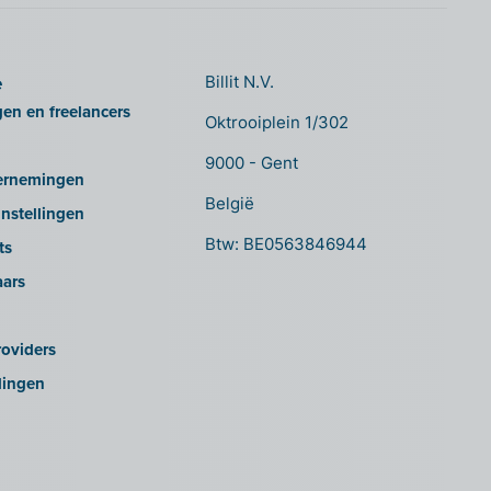
e
Billit N.V.
gen en freelancers
Oktrooiplein 1/302
9000 - Gent
ernemingen
België
nstellingen
Btw: BE0563846944
ts
aars
oviders
lingen