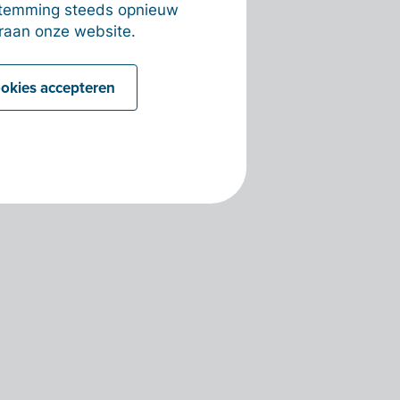
estemming steeds opnieuw
raan onze website.
ookies accepteren