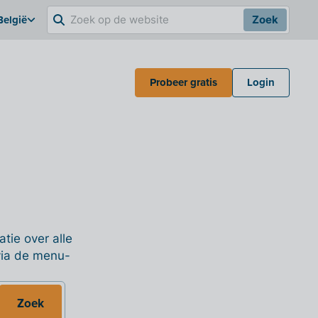
België
Zoek
Probeer gratis
Login
tie over alle
 via de menu-
Zoek