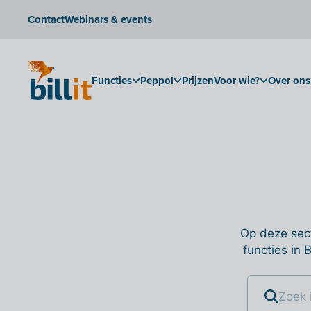
Contact
Webinars & events
Functies
Peppol
Prijzen
Voor wie?
Over ons
Op deze sect
functies in 