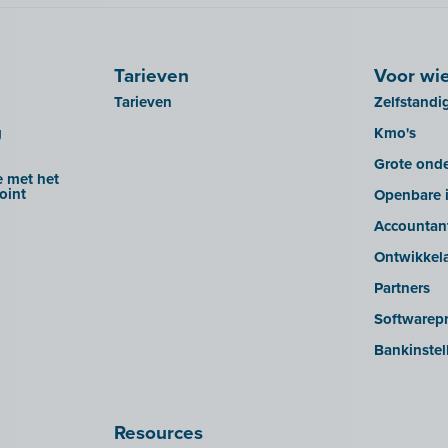
Tarieven
Voor wi
Tarieven
Zelfstandi
g
Kmo's
Grote ond
 met het
oint
Openbare i
Accountan
Ontwikkel
Partners
Softwarepr
Bankinstel
Resources