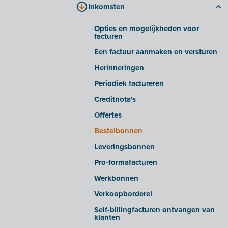
Inkomsten
Bestanden verwerken
Tabblad 'bedrijfsdocumenten'
Slimme inzichten/waarschuwingen
Tabblad 'E-invoicing'
Opties en mogelijkheden voor
facturen
Geavanceerde instellingen
Veelgestelde vragen
Een factuur aanmaken en versturen
E-facturen ontvangen van bepaalde
leveranciers
Herinneringen
E-facturen exporteren/importeren uit
Periodiek factureren
bepaalde softwarepakketten
Creditnota's
OCR in Snelle invoer
Offertes
Bestelbonnen
Leveringsbonnen
Pro-formafacturen
Werkbonnen
Verkoopborderel
Self-billingfacturen ontvangen van
klanten