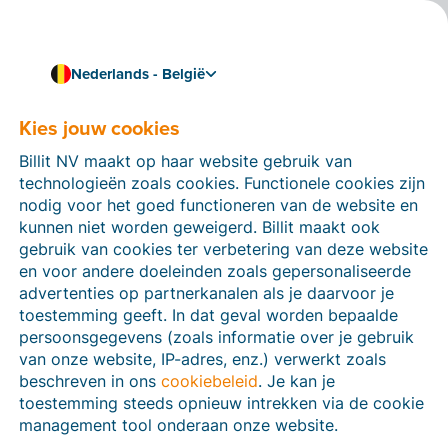
Nederlands - België
Kies jouw cookies
Hoe kunnen we je helpen?
Help-artikelen
Billit NV maakt op haar website gebruik van
technologieën zoals cookies. Functionele cookies zijn
Op deze sectie van de Billit-website vind je
nodig voor het goed functioneren van de website en
handleidingen en informatie over alle functies in Billit.
kunnen niet worden geweigerd. Billit maakt ook
Je kan help-artikelen vinden via de zoekfunctie of via
gebruik van cookies ter verbetering van deze website
de menu-structuur links.
en voor andere doeleinden zoals gepersonaliseerde
advertenties op partnerkanalen als je daarvoor je
Zoek
toestemming geeft. In dat geval worden bepaalde
persoonsgegevens (zoals informatie over je gebruik
van onze website, IP-adres, enz.) verwerkt zoals
beschreven in ons
cookiebeleid
. Je kan je
Peppol
toestemming steeds opnieuw intrekken via de cookie
management tool onderaan onze website.
Verplichte e-facturatie via Peppol januari 2026