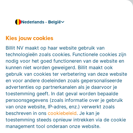
Nederlands - België
Kies jouw cookies
Hoe kunnen we je helpen?
Help-artikelen
Billit NV maakt op haar website gebruik van
technologieën zoals cookies. Functionele cookies zijn
Op deze sectie van de Billit-website vind je
nodig voor het goed functioneren van de website en
handleidingen en informatie over alle functies in Billit.
kunnen niet worden geweigerd. Billit maakt ook
Je kan help-artikelen vinden via de zoekfunctie of via
gebruik van cookies ter verbetering van deze website
de menu-structuur links.
en voor andere doeleinden zoals gepersonaliseerde
advertenties op partnerkanalen als je daarvoor je
Zoek
toestemming geeft. In dat geval worden bepaalde
persoonsgegevens (zoals informatie over je gebruik
van onze website, IP-adres, enz.) verwerkt zoals
beschreven in ons
cookiebeleid
. Je kan je
Peppol
toestemming steeds opnieuw intrekken via de cookie
management tool onderaan onze website.
Verplichte e-facturatie via Peppol januari 2026