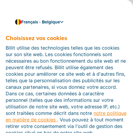
Français - Belgique
Choisissez vos cookies
Comment pouvons-nous vous aider ?
Articles d’aide
Billit utilise des technologies telles que les cookies
sur son site web. Les cookies fonctionnels sont
Dans cette section du site Web Billit, vous trouverez
nécessaires au bon fonctionnement du site web et ne
des manuels et des informations sur toutes les
peuvent être refusés. Billit utilise également des
fonctions de Billit. Vous pouvez trouver des articles
cookies pour améliorer ce site web et à d'autres fins,
d’aide via le moteur de recherche ou le menu structuré
telles que la personnalisation des publicités sur les
à gauche.
canaux partenaires, si vous donnez votre accord.
Dans ce cas, certaines données à caractère
Cherchez
personnel (telles que des informations sur votre
utilisation de notre site web, votre adresse IP, etc.)
sont traitées comme décrit dans notre
notre politique
en matière de cookies
. Vous pouvez à tout moment
Peppol
retirer votre consentement via l'outil de gestion des
cookies situé en bas de notre site web.