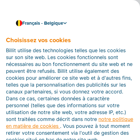
Français - Belgique
Choisissez vos cookies
Comment pouvons-nous vous aider ?
Articles d’aide
Billit utilise des technologies telles que les cookies
sur son site web. Les cookies fonctionnels sont
Dans cette section du site Web Billit, vous trouverez
nécessaires au bon fonctionnement du site web et ne
des manuels et des informations sur toutes les
peuvent être refusés. Billit utilise également des
fonctions de Billit. Vous pouvez trouver des articles
cookies pour améliorer ce site web et à d'autres fins,
d’aide via le moteur de recherche ou le menu structuré
telles que la personnalisation des publicités sur les
à gauche.
canaux partenaires, si vous donnez votre accord.
Dans ce cas, certaines données à caractère
Cherchez
personnel (telles que des informations sur votre
utilisation de notre site web, votre adresse IP, etc.)
sont traitées comme décrit dans notre
notre politique
en matière de cookies
. Vous pouvez à tout moment
Peppol
retirer votre consentement via l'outil de gestion des
cookies situé en bas de notre site web.