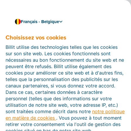
Français - Belgique
Choisissez vos cookies
Comment pouvons-nous vous aider ?
Articles d’aide
Billit utilise des technologies telles que les cookies
sur son site web. Les cookies fonctionnels sont
Dans cette section du site Web Billit, vous trouverez
nécessaires au bon fonctionnement du site web et ne
des manuels et des informations sur toutes les
peuvent être refusés. Billit utilise également des
fonctions de Billit. Vous pouvez trouver des articles
cookies pour améliorer ce site web et à d'autres fins,
d’aide via le moteur de recherche ou le menu structuré
telles que la personnalisation des publicités sur les
à gauche.
canaux partenaires, si vous donnez votre accord.
Dans ce cas, certaines données à caractère
Cherchez
personnel (telles que des informations sur votre
utilisation de notre site web, votre adresse IP, etc.)
sont traitées comme décrit dans notre
notre politique
en matière de cookies
. Vous pouvez à tout moment
Peppol
retirer votre consentement via l'outil de gestion des
cookies situé en bas de notre site web.